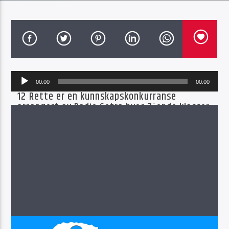
Radio Sotra
Lydavspiller
00:00
00:00
12 Rette er en kunnskapskonkurranse
arrangert av Radio Sotra hvor 7´ende klasser
på skoler i Øygarden Kommune konkurrere
mot hverandre. Selve konkurransen
gjennomføres i Glassgården på Sartor
Storsenter, og sendes live på Radio Sotra.
I denne episoden er det Skogsvåg skule,
Danielsen skule og Spildepollen Skule i semifinale,
og programmet ble tatt opp den 24.03.2022 i
Glassgården på Sartor Senter.