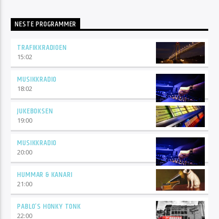
NESTE PROGRAMMER
TRAFIKKRADIOEN
15:02
MUSIKKRADIO
18:02
JUKEBOKSEN
19:00
MUSIKKRADIO
20:00
HUMMAR & KANARI
21:00
PABLO’S HONKY TONK
22:00