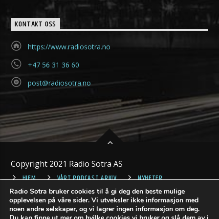
KONTAKT OSS
https://www.radiosotra.no
+47 56 31 36 60
post@radiosotra.no
Copyright 2021 Radio Sotra AS
HJEM
VÅRT PODCAST ARKIV
NYHETER
Radio Sotra bruker cookies til å gi deg den beste mulige
opplevelsen på våre sider. Vi utveksler ikke informasjon med
noen andre selskaper, og vi lagrer ingen informasjon om deg.
Du kan finne ut mer om hvilke cookies vi bruker og slå dem av i