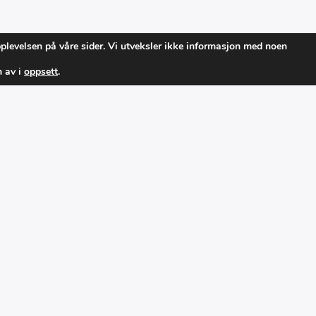
pplevelsen på våre sider. Vi utveksler ikke informasjon med noen
m av i
oppsett
.
IER
RADIO SOTRA
Din lokalradio på Sotra. Du finne
104,5MHz, 105,5MHz og 100,9M