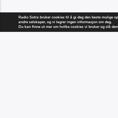
Radio Sotra bruker cookies til å gi deg den beste mulige o
andre selskaper, og vi lagrer ingen informasjon om deg.
PAGES
1
Du kan finne ut mer om hvilke cookies vi bruker og slå de
GRASROTANDELEN
KATEGOR
Eventer
Visste du at du kan hjelpe Radio Sotra
økonomisk ved å tilnytte oss til din
Nyheter