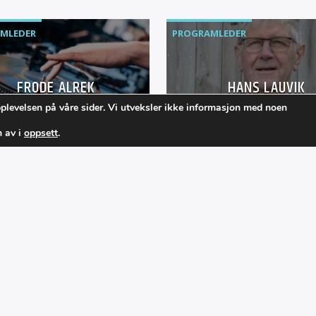
MLEDER
PROGRAMLEDER
FRODE ALREK
HANS LAUVIK
pplevelsen på våre sider. Vi utveksler ikke informasjon med noen
m av i
oppsett
.
er musikk fra egne plater
edsaklig fra musikere
startet opp med musikk
990. Dvs hovedsaklig 70,
 90 tallsmusikk. Han er
i musikkstiler som Irsk
sk og Amerikansk
atsrock. Den aller beste
 som er laget er «Silence