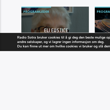
rekke programmer på Radio
Sotra.
PROGRAMLEDER
PROGRA
ELI EUSTICE
Radio Sotra bruker cookies til å gi deg den beste mulige o
andre selskaper, og vi lagrer ingen informasjon om deg.
Du kan finne ut mer om hvilke cookies vi bruker og slå de
Spill
– hov
som 
før 1
80 og
glad 
Kelti
Sørst
låten