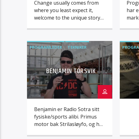
Change usually comes from
Prog
where you least expect it,
har e
welcome to the unique story
mark
of Al Walser! Al Walser
event
originates from the smallest
sosia
country in the world,
Gjen
Liechtenstein. Al is in fact
menne
PROGRAMLEDER
TEKNIKER
PROGRA
Liechtenstein’s very first
vært 
biracial citizen, an upbringing
mang
BENJAMIN TORSVIK
that wasn’t always easy as one
utfor
could imagine! But he didn’t do
samta
anything to accomplish this
endr
[…]
styrk
når v
Benjamin er Radio Sotra sitt
fysiske/sports alibi. Primus
motor bak Strilasløyfo, og har
vært programleder for en