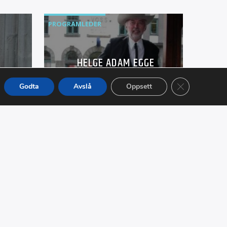
PROGRAMLEDER
HELGE ADAM EGGE
Lukk GDPR Inf
Godta
Avslå
Oppsett