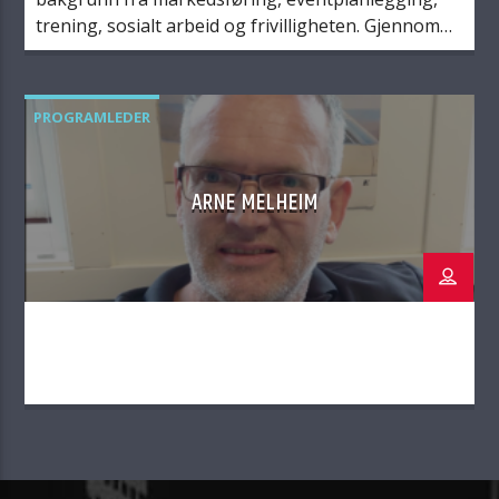
trening, sosialt arbeid og frivilligheten. Gjennom
sitt arbeid med mennesker 1 til 1 har han vært med
på endringsreiser til mange mennesker i
utfordrende livssituasjoner. I samtaler med andre
PROGRAMLEDER
skjer endring og man kan finne styrke i seg selv og
hos andre når vi snakker […]
ARNE MELHEIM