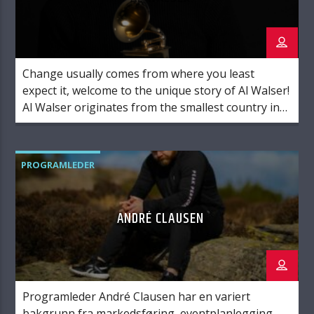
Change usually comes from where you least
expect it, welcome to the unique story of Al Walser!
Al Walser originates from the smallest country in
the world, Liechtenstein. Al is in fact Liechtenstein’s
very first biracial citizen, an upbringing that wasn’t
always easy as one could imagine! But he didn’t do
PROGRAMLEDER
anything to accomplish this […]
ANDRÉ CLAUSEN
Programleder André Clausen har en variert
bakgrunn fra markedsføring, eventplanlegging,