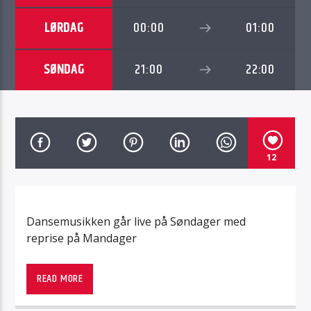
LØRDAG
00:00
01:00
SØNDAG
21:00
22:00
Radio Sotra
12
Dansemusikken går live på Søndager med
reprise på Mandager
READ MORE