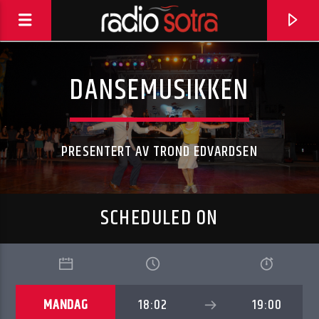
DANSEMUSIKKEN
PRESENTERT AV TROND EDVARDSEN
SCHEDULED ON
CURRENT TRACK
A CHANGE IS GONNA COME
MANDAG
18:02
19:00
THE NEVILLE BROTHERS