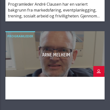
Programleder André Clausen har en variert
bakgrunn fra markedsføring, eventplanlegging,
trening, sosialt arbeid og frivilligheten. Gjennom
sitt arbeid med mennesker 1 til 1 har han vært med
på endringsreiser til mange mennesker i
utfordrende livssituasjoner. I samtaler med andre
PROGRAMLEDER
skjer endring og man kan finne styrke i seg selv og
hos andre når vi snakker […]
ARNE MELHEIM