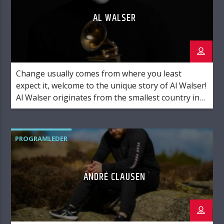
AL WALSER
Change usually comes from where you least
expect it, welcome to the unique story of Al Walser!
Al Walser originates from the smallest country in
the world, Liechtenstein. Al is in fact Liechtenstein’s
very first biracial citizen, an upbringing that wasn’t
always easy as one could imagine! But he didn’t do
PROGRAMLEDER
anything to accomplish this […]
ANDRÉ CLAUSEN