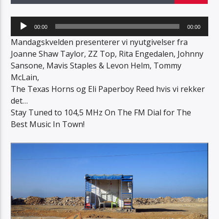
Lydavspiller
00:00
00:00
Mandagskvelden presenterer vi nyutgivelser fra
Joanne Shaw Taylor, ZZ Top, Rita Engedalen, Johnny
Sansone, Mavis Staples & Levon Helm, Tommy
Radio Sotra
McLain,
The Texas Horns og Eli Paperboy Reed hvis vi rekker
det…
Stay Tuned to 104,5 MHz On The FM Dial for The
Best Music In Town!