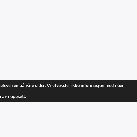
pplevelsen på våre sider. Vi utveksler ikke informasjon med noen
m av i
oppsett
.