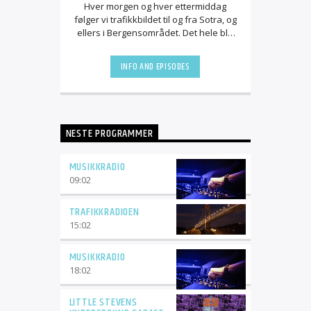
lyden.
Hver morgen og hver ettermiddag
følger vi trafikkbildet til og fra Sotra, og
ellers i Bergensområdet. Det hele blir
krydret med masse god musikk. Sjekk
gjerne ut våre trafikkameraer på
INFO AND EPISODES
https://radiosotra.no/radio-sotra-sine-
trafikk-kamera/
Kjør forsiktig!
Trafikkradioen er sponset av CCB,
Sartor Maskin og Lie Gruppen
NESTE PROGRAMMER
MUSIKKRADIO
09:02
TRAFIKKRADIOEN
15:02
MUSIKKRADIO
18:02
LITTLE STEVENS