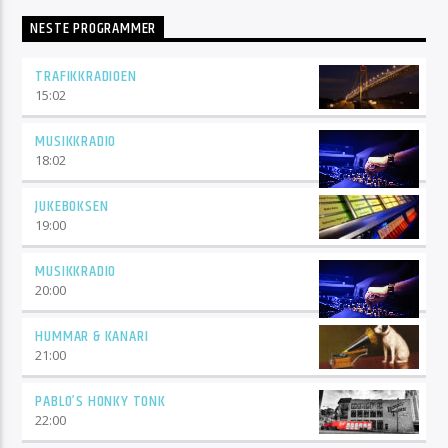
NESTE PROGRAMMER
TRAFIKKRADIOEN
15:02
MUSIKKRADIO
18:02
JUKEBOKSEN
19:00
MUSIKKRADIO
20:00
HUMMAR & KANARI
21:00
PABLO’S HONKY TONK
22:00