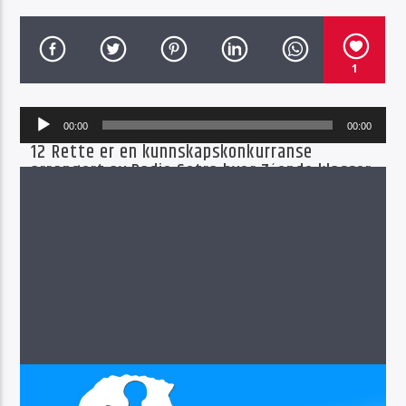
1
Lydavspiller
Radio Sotra
00:00
00:00
12 Rette er en kunnskapskonkurranse
arrangert av Radio Sotra hvor 7´ende klasser
på skoler i Øygarden Kommune konkurrere
mot hverandre. Selve konkurransen
gjennomføres i Glassgården på Sartor
Storsenter, og sendes live på Radio Sotra.
I denne episoden er det Bjorøy skule mot Ulveset
skule i innledende runde, og programmet ble tatt
opp den 10.03.2022 i Glassgården på Sartor
Senter.