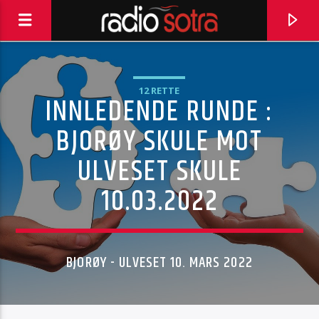
12 RETTE
INNLEDENDE RUNDE :
BJORØY SKULE MOT
ULVESET SKULE
10.03.2022
BJORØY - ULVESET 10. MARS 2022
CURRENT TRACK
IN YOUR EYES
PETER GABRIEL