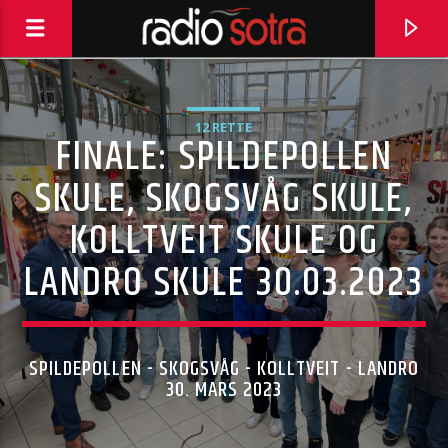
12 RETTE
FINALE: SPILDEPOLLEN
SKULE, SKOGSVÅG SKULE,
KOLLTVEIT SKULE OG
LANDRO SKULE 30.03.2023
SPILDEPOLLEN - SKOGSVÅG - KOLLTVEIT - LANDRO
CURRENT TRACK
30. MARS 2023
PABLOS HONKY TONK 07.08.26
PABLOS HONKY TONK 07.08.26.