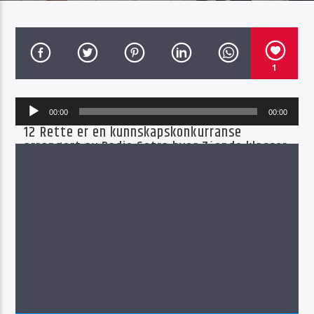
1
Radio Sotra
Lydavspiller
00:00
00:00
12 Rette er en kunnskapskonkurranse
arrangert av Radio Sotra hvor 7´ende klasser
på skoler i Øygarden Kommune konkurrere
mot hverandre. Selve konkurransen
gjennomføres i Glassgården på Sartor
Storsenter, og sendes live på Radio Sotra.
I denne episoden er det Spildepollen Skule,
Skogsvåg Skule, Kolltveit Skule og Landro Skule
som skal kjempe i finalen på 12 rette. Programmet
ble tatt opp live den 30.03.2023 i Glassgården på
Sartor Senter.