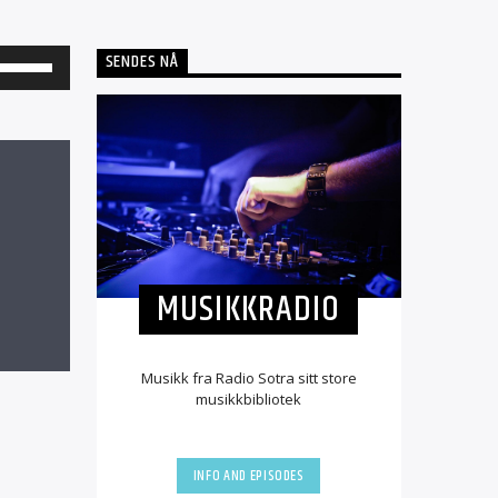
SENDES NÅ
Bruk
opp-
og
ned-
piltastene
for
å
MUSIKKRADIO
øke
eller
redusere
Musikk fra Radio Sotra sitt store
lyden.
musikkbibliotek
INFO AND EPISODES