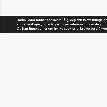
Radio Sotra bruker cookies til å gi deg den beste mulige o
andre selskaper, og vi lagrer ingen informasjon om deg.
Du kan finne ut mer om hvilke cookies vi bruker og slå de
PAGES
1
2
GRASROTANDELEN
KATEGOR
Eventer
Visste du at du kan hjelpe Radio Sotra