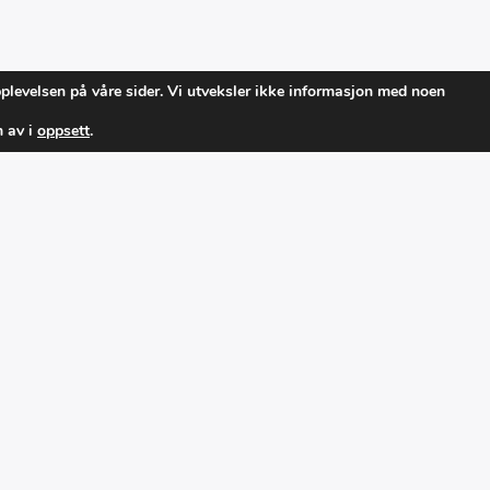
pplevelsen på våre sider. Vi utveksler ikke informasjon med noen
m av i
oppsett
.
IER
RADIO SOTRA
Din lokalradio på Sotra. Du finne